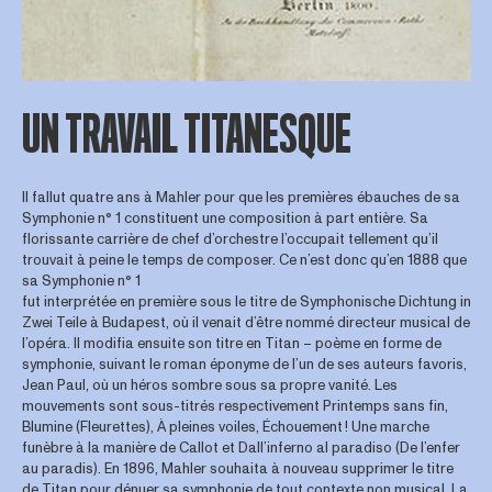
UN TRAVAIL TITANESQUE
Il fallut quatre ans à Mahler pour que les premières ébauches de sa
Symphonie n° 1 constituent une composition à part entière. Sa
florissante carrière de chef d’orchestre l’occupait tellement qu’il
trouvait à peine le temps de composer. Ce n’est donc qu’en 1888 que
sa Symphonie n° 1
fut interprétée en première sous le titre de Symphonische Dichtung in
Zwei Teile à Budapest, où il venait d’être nommé directeur musical de
l’opéra. Il modifia ensuite son titre en Titan – poème en forme de
symphonie, suivant le roman éponyme de l’un de ses auteurs favoris,
Jean Paul, où un héros sombre sous sa propre vanité. Les
mouvements sont sous-titrés respectivement Printemps sans fin,
Blumine (Fleurettes), À pleines voiles, Échouement ! Une marche
funèbre à la manière de Callot et Dall’inferno al paradiso (De l’enfer
au paradis). En 1896, Mahler souhaita à nouveau supprimer le titre
de Titan pour dénuer sa symphonie de tout contexte non musical. La