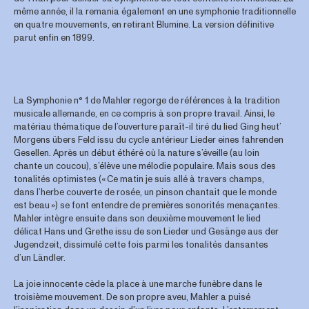
même année, il la remania également en une symphonie traditionnelle
en quatre mouvements, en retirant Blumine. La version définitive
parut enfin en 1899.
La Symphonie n° 1 de Mahler regorge de références à la tradition
musicale allemande, en ce compris à son propre travail. Ainsi, le
matériau thématique de l’ouverture paraît-il tiré du lied Ging heut’
Morgens übers Feld issu du cycle antérieur Lieder eines fahrenden
Gesellen. Après un début éthéré où la nature s’éveille (au loin
chante un coucou), s’élève une mélodie populaire. Mais sous des
tonalités optimistes (« Ce matin je suis allé à travers champs,
dans l’herbe couverte de rosée, un pinson chantait que le monde
est beau ») se font entendre de premières sonorités menaçantes.
Mahler intègre ensuite dans son deuxième mouvement le lied
délicat Hans und Grethe issu de son Lieder und Gesänge aus der
Jugendzeit, dissimulé cette fois parmi les tonalités dansantes
d’un Ländler.
La joie innocente cède la place à une marche funèbre dans le
troisième mouvement. De son propre aveu, Mahler a puisé