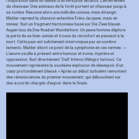
l’inspiration dans un dessin d’un livre pour enfants, L’enterrement
du chasseur. Des animaux de la forêt portent un chasseur jusqu’à
sa tombe. Résonne alors une mélodie connue, mais étrange :
Mahler reprend la chanson enfantine Frère Jacques, mais en
mineur. Suit un fragment harmonieux basé sur Die Zwei blauen
Augen issu de Des Knaben Wunderhorn. Un jeune homme déplore
la perte de sa bien-aimée et trouve du réconfort en pensant à la
mort. Cette paix est subitement interrompue par un sombre
lamento. Mahler décrit ce point de la symphonie en ces termes : «
L’œuvre oscille à présent entre humour et ironie, mystère et
oppression. Suit directement ‘Dall’ Inferno’(Allegro furioso). Ce
mouvement représente la soudaine explosion de désespoir d’un
cœur profondément blessé. » Après un début turbulent remontent
des réminiscences du premier mouvement, qui débouchent sur
des accords chargés d’espoir dans le finale.