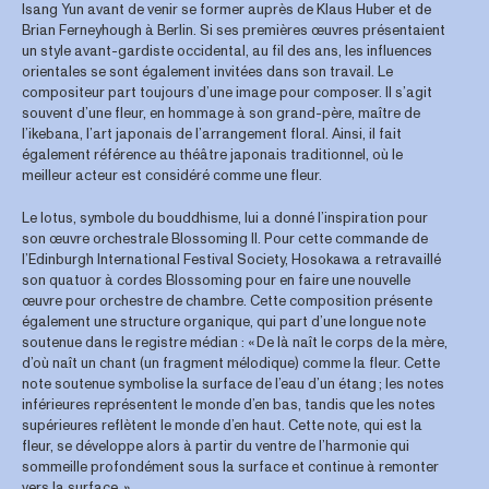
Isang Yun avant de venir se former auprès de Klaus Huber et de
Brian Ferneyhough à Berlin. Si ses premières œuvres présentaient
un style avant-gardiste occidental, au fil des ans, les influences
orientales se sont également invitées dans son travail. Le
compositeur part toujours d’une image pour composer. Il s’agit
souvent d’une fleur, en hommage à son grand-père, maître de
l’ikebana, l’art japonais de l’arrangement floral. Ainsi, il fait
également référence au théâtre japonais traditionnel, où le
meilleur acteur est considéré comme une fleur.
Le lotus, symbole du bouddhisme, lui a donné l’inspiration pour
son œuvre orchestrale Blossoming II. Pour cette commande de
l’Edinburgh International Festival Society, Hosokawa a retravaillé
son quatuor à cordes Blossoming pour en faire une nouvelle
œuvre pour orchestre de chambre. Cette composition présente
également une structure organique, qui part d’une longue note
soutenue dans le registre médian : « De là naît le corps de la mère,
d’où naît un chant (un fragment mélodique) comme la fleur. Cette
note soutenue symbolise la surface de l’eau d’un étang ; les notes
inférieures représentent le monde d’en bas, tandis que les notes
supérieures reflètent le monde d’en haut. Cette note, qui est la
fleur, se développe alors à partir du ventre de l’harmonie qui
sommeille profondément sous la surface et continue à remonter
vers la surface. »