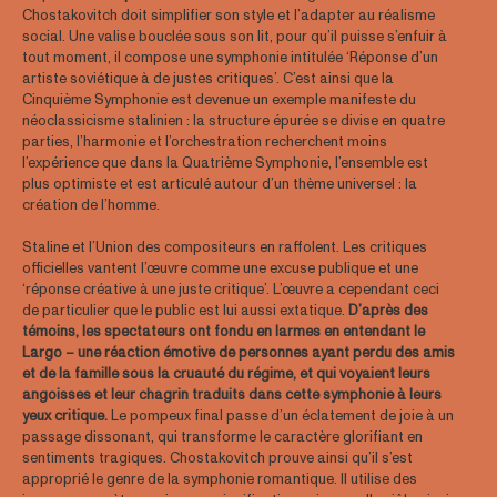
Chostakovitch doit simplifier son style et l’adapter au réalisme
social. Une valise bouclée sous son lit, pour qu’il puisse s’enfuir à
tout moment, il compose une symphonie intitulée ‘Réponse d’un
artiste soviétique à de justes critiques’. C’est ainsi que la
Cinquième Symphonie est devenue un exemple manifeste du
néoclassicisme stalinien : la structure épurée se divise en quatre
parties, l’harmonie et l’orchestration recherchent moins
l’expérience que dans la Quatrième Symphonie, l’ensemble est
plus optimiste et est articulé autour d’un thème universel : la
création de l’homme.
Staline et l’Union des compositeurs en raffolent. Les critiques
officielles vantent l’œuvre comme une excuse publique et une
‘réponse créative à une juste critique’. L’œuvre a cependant ceci
de particulier que le public est lui aussi extatique.
D’après des
témoins, les spectateurs ont fondu en larmes en entendant le
Largo – une réaction émotive de personnes ayant perdu des amis
et de la famille sous la cruauté du régime, et qui voyaient leurs
angoisses et leur chagrin traduits dans cette symphonie à leurs
yeux critique.
Le pompeux final passe d’un éclatement de joie à un
passage dissonant, qui transforme le caractère glorifiant en
sentiments tragiques. Chostakovitch prouve ainsi qu’il s’est
approprié le genre de la symphonie romantique. Il utilise des