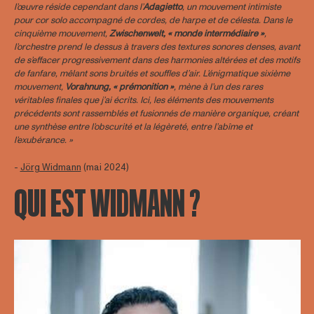
l’œuvre réside cependant dans l’
A
dagietto
, un mouvement intimiste
pour cor solo accompagné de cordes, de harpe et de célesta. Dans le
cinquième mouvement,
Zwischenwelt, « monde intermédiaire »
,
l’orchestre prend le dessus à travers des textures sonores denses, avant
de s’effacer progressivement dans des harmonies altérées et des motifs
de fanfare, mêlant sons bruités et souffles d’air. L’énigmatique sixième
mouvement,
Vorahnung, « prémonition »
, mène à l’un des rares
véritables finales que j’ai écrits. Ici, les éléments des mouvements
précédents sont rassemblés et fusionnés de manière organique, créant
une synthèse entre l’obscurité et la légèreté, entre l’abîme et
l’exubérance. »
-
Jörg Widmann
(mai 2024)
QUI EST WIDMANN ?