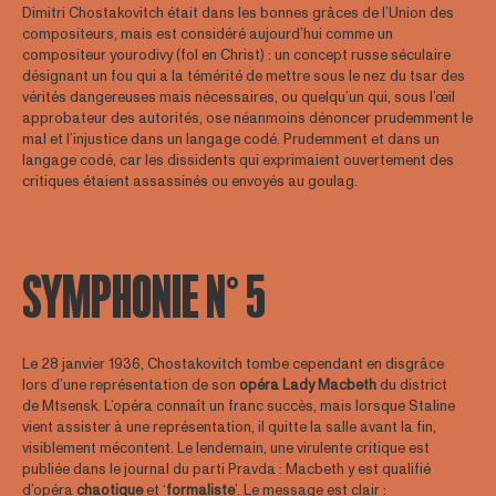
Dimitri Chostakovitch était dans les bonnes grâces de l’Union des
compositeurs, mais est considéré aujourd’hui comme un
compositeur yourodivy (fol en Christ) : un concept russe séculaire
désignant un fou qui a la témérité de mettre sous le nez du tsar des
vérités dangereuses mais nécessaires, ou quelqu’un qui, sous l’œil
approbateur des autorités, ose néanmoins dénoncer prudemment le
mal et l’injustice dans un langage codé. Prudemment et dans un
langage codé, car les dissidents qui exprimaient ouvertement des
critiques étaient assassinés ou envoyés au goulag.
SYMPHONIE N° 5
Le 28 janvier 1936, Chostakovitch tombe cependant en disgrâce
lors d’une représentation de son
opéra Lady Macbeth
du district
de Mtsensk. L’opéra connaît un franc succès, mais lorsque Staline
vient assister à une représentation, il quitte la salle avant la fin,
visiblement mécontent. Le lendemain, une virulente critique est
publiée dans le journal du parti Pravda : Macbeth y est qualifié
d’opéra
chaotique
et ‘
formaliste
’. Le message est clair :