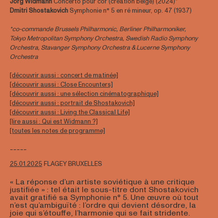
Jörg Widmann
Concerto pour cor (création belge) (2024)*
Dmitri Shostakovich
Symphonie n° 5 en ré mineur, op. 47 (1937)
*co-commande Brussels Philharmonic, Berliner Philharmoniker,
Tokyo Metropolitan Symphony Orchestra, Swedish Radio Symphony
Orchestra, Stavanger Symphony Orchestra & Lucerne Symphony
Orchestra
[découvrir aussi : concert de matinée]
[découvrir aussi : Close Encounters]
[découvrir aussi : une sélection cinématographique]
[découvrir aussi : portrait de Shostakovich]
[découvrir aussi : Living the Classical Life]
[lire aussi : Qui est Widmann ?]
[toutes les notes de programme]
-----
25.01.2025
FLAGEY BRUXELLES
« La réponse d’un artiste soviétique à une critique
justifiée » : tel était le sous-titre dont Shostakovich
avait gratifié sa Symphonie n° 5. Une œuvre où tout
n’est qu’ambiguïté : l’ordre qui devient désordre, la
joie qui s’étouffe, l’harmonie qui se fait stridente.