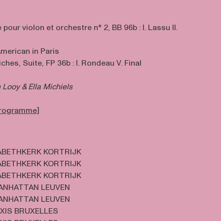
pour violon et orchestre n° 2, BB 96b : I. Lassu II.
merican in Paris
ches, Suite, FP 36b : I. Rondeau V. Final
 Looy & Ella Michiels
 programme]
ABETHKERK KORTRIJK
ABETHKERK KORTRIJK
ABETHKERK KORTRIJK
ANHATTAN LEUVEN
ANHATTAN LEUVEN
XIS BRUXELLES