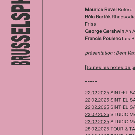
Maurice Ravel
Boléro
Béla Bartók
Rhapsodie 
Friss
George Gershwin
An A
Francis Poulenc
Les Bi
présentation : Bent Van
[toutes les notes de
-----
22.02.2025
SINT-ELIS
22.02.2025
SINT-ELIS
22.02.2025
SINT-ELIS
23.02.2025
STUDIO M
23.02.2025
STUDIO M
28.02.2025
TOUR & TA