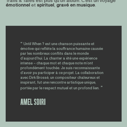
Trails & Tales est plus qu’un album. C’est un voyage
émotionnel
et
spirituel
,
gravé
en
musique
.
Until When ? est une chanson puissante et
émotive qui reflète la souffrance humaine causée
par les nombreux conflits dans le monde
d’aujourd’hui. La chanter a été une expérience
intense – chaque mot et chaque note m’ont
profondément touchée. Je suis reconnaissante
d’avoir pu participer à ce projet. La collaboration
avec Dirk Brossé, un compositeur chaleureux et
inspirant, fut une rencontre artistique unique,
portée par le respect mutuel et un profond lien.
AMEL SDIRI