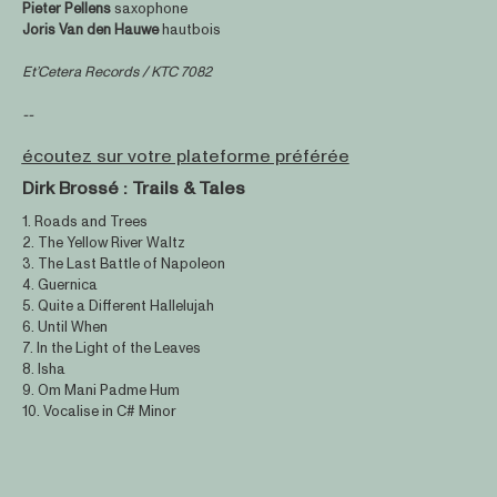
Pieter Pellens
saxophone
Joris Van den Hauwe
hautbois
Et’Cetera Records / KTC 7082
--
écoutez sur votre plateforme préférée
Dirk Brossé : Trails & Tales
1. Roads and Trees
2. The Yellow River Waltz
3. The Last Battle of Napoleon
4. Guernica
5. Quite a Different Hallelujah
6. Until When
7. In the Light of the Leaves
8. Isha
9. Om Mani Padme Hum
10. Vocalise in C# Minor