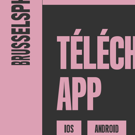
TÉLÉC
APP
IOS
ANDROID