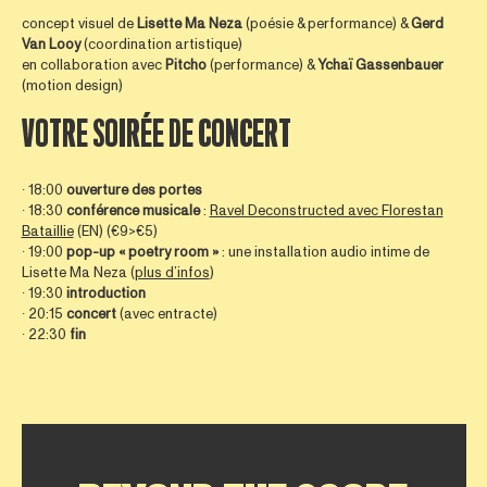
concept visuel de
Lisette Ma Neza
(poésie & performance) &
Gerd
Van
Looy
(coordination artistique)
en collaboration avec
Pitcho
(performance) &
Ychaï Gassenbauer
(motion design)
VOTRE SOIRÉE DE CONCERT
∙ 18:00
ouverture des portes
∙ 18:30
conférence musicale
:
Ravel Deconstructed avec Florestan
Bataillie
(EN) (€9>€5)
∙ 19:00
pop-up « poetry room »
: une installation audio intime de
Lisette Ma Neza (
plus d’infos
)
∙ 19:30
introduction
∙ 20:15
concert
(avec entracte)
∙ 22:30
fin