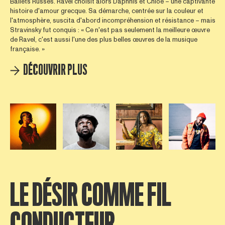
Ballets Russes. Ravel choisit alors Daphnis et Chloé – une captivante
histoire d'amour grecque. Sa démarche, centrée sur la couleur et
l'atmosphère, suscita d'abord incompréhension et résistance – mais
Stravinsky fut conquis : « Ce n'est pas seulement la meilleure œuvre
de Ravel, c'est aussi l'une des plus belles œuvres de la musique
française. »
DÉCOUVRIR PLUS
Open afbeelding in popup
Open afbeelding in popup
Open afbeelding in popup
Open afbee
LE DÉSIR COMME FIL
CONDUCTEUR