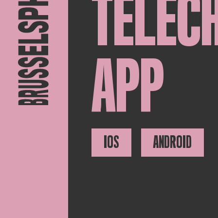
TÉLÉC
APP
IOS
ANDROID