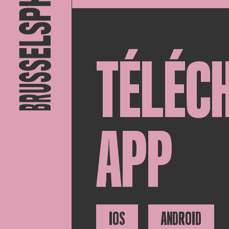
TÉLÉC
APP
IOS
ANDROID