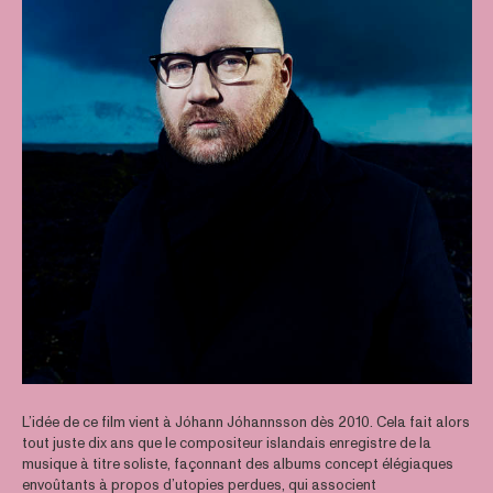
L’idée de ce film vient à Jóhann Jóhannsson dès 2010. Cela fait alors
tout juste dix ans que le compositeur islandais enregistre de la
musique à titre soliste, façonnant des albums concept élégiaques
envoûtants à propos d’utopies perdues, qui associent