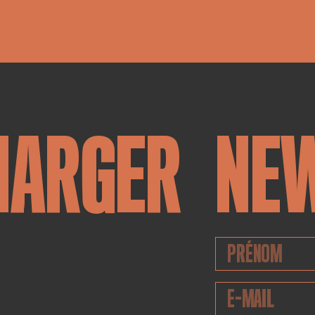
HARGER
NE