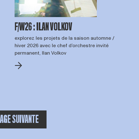
F/W26 : ILAN VOLKOV
explorez les projets de la saison automne /
hiver 2026 avec le chef d’orchestre invité
permanent, Ilan Volkov
TAL PAGINA'S:
AGE SUIVANTE
na de huidige