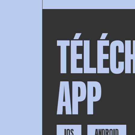
TÉLÉC
APP
IOS
ANDROID