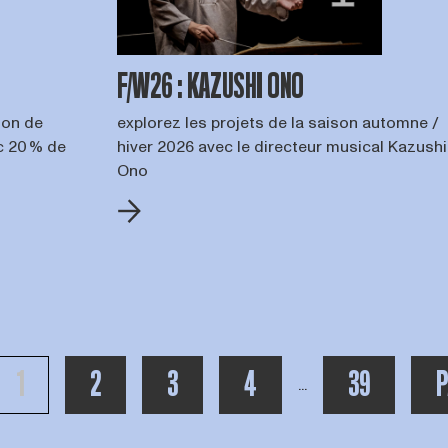
F/W26 : KAZUSHI ONO
son de
explorez les projets de la saison automne /
 20 % de
hiver 2026 avec le directeur musical Kazushi
Ono
PAGE
PAGE
PAGE
PAGE
TOTAAL AAN
1
2
3
4
39
P
toon meer pagina's 
...