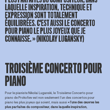
LAQUELLE INSPIRATION, TECHNIQUE ET
EXPRESSION SONT TOTALEMENT
ÉQUILIBRÉES. C'EST AUSSI LE CONCERTO
POUR PIANO LE PLUS JOYEUX QUE JE
CONNAISSE. » (NIKOLAY LUGANSKY)
TROISIÈME CONCERTO POUR
PIANO
Pour le pianiste Nikolai Luganski, le Troisième Concerto pour
piano de Prokofiev est non seulement l’un des concertos pour
piano les plus joyeux qui soient, mais aussi
« l’une des œuvres les
plus parfaites du compositeur, dans laquelle inspiration,