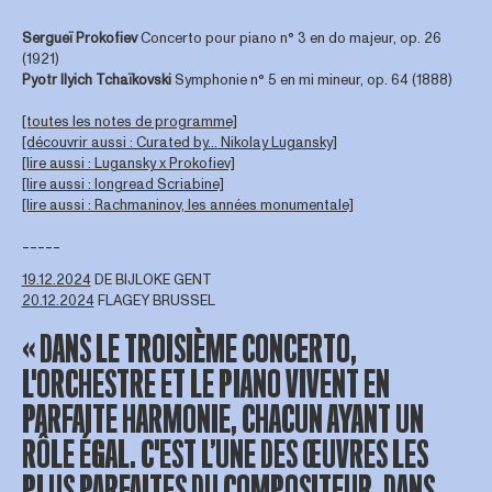
Sergueï Prokofiev
Concerto pour piano n° 3 en do majeur, op. 26
(1921)
Pyotr Ilyich
Tchaïkovski
Symphonie n° 5 en mi mineur, op. 64 (1888)
[toutes les notes de programme]
[découvrir aussi : Curated by... Nikolay Lugansky]
[lire aussi : Lugansky x Prokofiev]
[lire aussi : longread Scriabine]
[lire aussi : Rachmaninov, les années monumentale]
-----
19.12.2024
DE BIJLOKE GENT
20.12.2024
FLAGEY BRUSSEL
« DANS LE TROISIÈME CONCERTO,
L'ORCHESTRE ET LE PIANO VIVENT EN
PARFAITE HARMONIE, CHACUN AYANT UN
RÔLE ÉGAL. C'EST L’UNE DES ŒUVRES LES
PLUS PARFAITES DU COMPOSITEUR, DANS