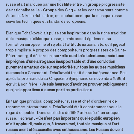
russe était marquée par une hostilité entre un groupe progressiste
de nationalistes, le « Groupe des Cinq », et les conservateurs comme
Anton et Nikolaï Rubinstein, qui souhaitaient que la musique russe
suive les techniques et standards européens.
Bien que Tchaïkovski ait puisé son inspiration dans la riche tradition
de la musique folklorique russe, il embrassait également sa
formation européenne et rejetait l’attitude nationaliste, qu’il jugeait
trop simpliste. À propos des compositeurs progressistes de Saint-
Pétersbourg, il déclara un jour :
« Ils sont très talentueux, mais tous
imprégnés d’une arrogance insupportable et d’une conviction
purement amateur de leur supériorité sur tous les autres musiciens
du monde. »
Cependant, Tchaïkovski tenait à son indépendance. Peu
après la première de sa Cinquième Symphonie en novembre 1888, il
écrivit à son frère :
« Je suis heureux d’avoir pu prouver publiquement
que je n’appartiens à aucun parti en particulier. »
En tant que principal compositeur russe et chef d’orchestre de
renommée internationale, Tchaïkovski était constamment sous le
regard du public. Dans une lettre de 1882 adressée à un critique
russe, il écrivait :
« Ce n’est pas important que le public européen
m’ait applaudi, mais que, à travers moi, toute la musique et l’art
russes aient été accueillis avec enthousiasme. Les Russes doivent