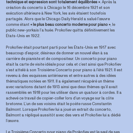
technique et expression sont totalement équilibrées »
. Après la
création du concerto à Chicago le 16 décembre 1921 et son
exécution ultérieure à New York, les avis étaient toutefois
partagés. Alors que le Chicago Daily Herald a salué l’œuvre
comme étant
« le plus beau concerto moderne pour piano »
, le
public new-yorkais l’a huée. Prokofiev quitta définitivement les
États-Unis en 1922.
Prokofiev était pourtant parti pour les États-Unis en 1917 avec
beaucoup d’espoir, désireux de donner un nouvel élan à sa
carrière de pianiste et de compositeur. Un concerto pour piano
était la carte de visite idéale pour cela et c’est ainsi que Prokofiev
s’est attelé à son Troisième Concerto pour piano à l’été 1921. Il est
revenu à des esquisses antérieures et entre autres à des idées
thématiques notées en 1911. Il a également récupéré un thème
avec variations datant de 1913 ainsi que deux thèmes qu’il avait
rassemblés en 1918 pour les utiliser dans un quatuor à cordes. Il a
achevé ce travail de copier-coller lors d’un voyage sur la côte
bretonne. L’un de ses voisins était le poète russe Constantin
Balmont. Lorsque Prokofiev lui a joué un extrait du concerto,
Balmont a répliqué aussitôt avec des vers et Prokofiev lui a dédié
l’œuvre.
Le Troisième Concerto pour piano de Prokofiev est le seul de ses