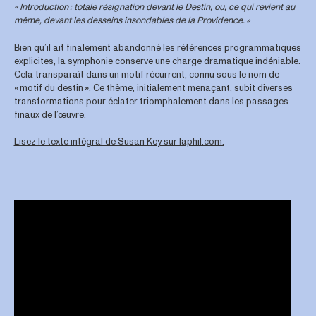
« Introduction : totale résignation devant le Destin, ou, ce qui revient au
même, devant les desseins insondables de la Providence. »
Bien qu’il ait finalement abandonné les références programmatiques
explicites, la symphonie conserve une charge dramatique indéniable.
Cela transparaît dans un motif récurrent, connu sous le nom de
« motif du destin ». Ce thème, initialement menaçant, subit diverses
transformations pour éclater triomphalement dans les passages
finaux de l’œuvre.
Lisez le texte intégral de Susan Key sur laphil.com.