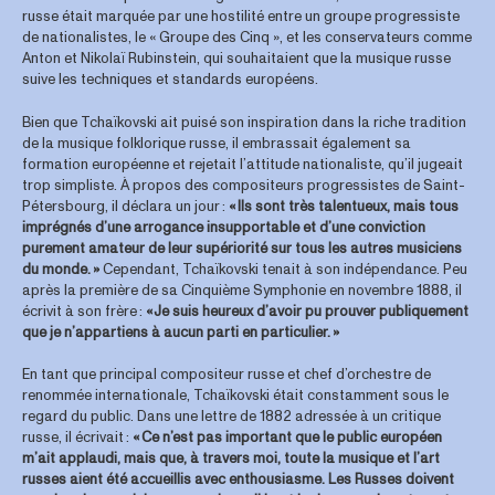
russe était marquée par une hostilité entre un groupe progressiste
de nationalistes, le « Groupe des Cinq », et les conservateurs comme
Anton et Nikolaï Rubinstein, qui souhaitaient que la musique russe
suive les techniques et standards européens.
Bien que Tchaïkovski ait puisé son inspiration dans la riche tradition
de la musique folklorique russe, il embrassait également sa
formation européenne et rejetait l’attitude nationaliste, qu’il jugeait
trop simpliste. À propos des compositeurs progressistes de Saint-
Pétersbourg, il déclara un jour :
« Ils sont très talentueux, mais tous
imprégnés d’une arrogance insupportable et d’une conviction
purement amateur de leur supériorité sur tous les autres musiciens
du monde. »
Cependant, Tchaïkovski tenait à son indépendance. Peu
après la première de sa Cinquième Symphonie en novembre 1888, il
écrivit à son frère :
« Je suis heureux d’avoir pu prouver publiquement
que je n’appartiens à aucun parti en particulier. »
En tant que principal compositeur russe et chef d’orchestre de
renommée internationale, Tchaïkovski était constamment sous le
regard du public. Dans une lettre de 1882 adressée à un critique
russe, il écrivait :
« Ce n’est pas important que le public européen
m’ait applaudi, mais que, à travers moi, toute la musique et l’art
russes aient été accueillis avec enthousiasme. Les Russes doivent