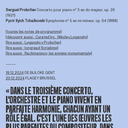
Sergueï Prokofiev
Concerto pour piano n° 3 en do majeur, op. 26
(1921)
Pyotr Ilyich
Tchaïkovski
Symphonie n° 5 en mi mineur, op. 64 (1888)
[toutes les notes de programme]
[découvrir aussi : Curated by... Nikolay Lugansky]
[lire aussi : Lugansky x Prokofiev]
[lire aussi : longread Scriabine]
[lire aussi : Rachmaninov, les années monumentale]
-----
19.12.2024
DE BIJLOKE GENT
20.12.2024
FLAGEY BRUSSEL
« DANS LE TROISIÈME CONCERTO,
L'ORCHESTRE ET LE PIANO VIVENT EN
PARFAITE HARMONIE, CHACUN AYANT UN
RÔLE ÉGAL. C'EST L’UNE DES ŒUVRES LES
PLUS PARFAITES DU COMPOSITEUR, DANS