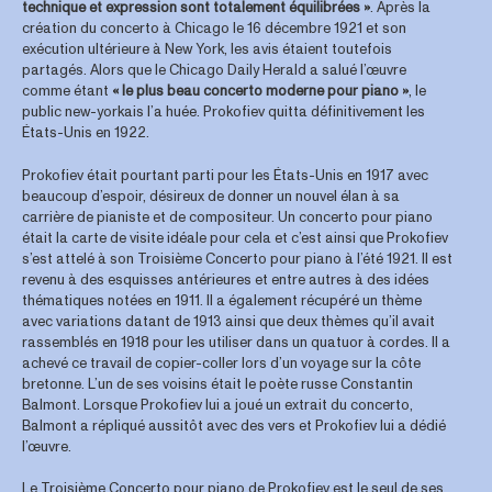
technique et expression sont totalement équilibrées »
. Après la
création du concerto à Chicago le 16 décembre 1921 et son
exécution ultérieure à New York, les avis étaient toutefois
partagés. Alors que le Chicago Daily Herald a salué l’œuvre
comme étant
« le plus beau concerto moderne pour piano »
, le
public new-yorkais l’a huée. Prokofiev quitta définitivement les
États-Unis en 1922.
Prokofiev était pourtant parti pour les États-Unis en 1917 avec
beaucoup d’espoir, désireux de donner un nouvel élan à sa
carrière de pianiste et de compositeur. Un concerto pour piano
était la carte de visite idéale pour cela et c’est ainsi que Prokofiev
s’est attelé à son Troisième Concerto pour piano à l’été 1921. Il est
revenu à des esquisses antérieures et entre autres à des idées
thématiques notées en 1911. Il a également récupéré un thème
avec variations datant de 1913 ainsi que deux thèmes qu’il avait
rassemblés en 1918 pour les utiliser dans un quatuor à cordes. Il a
achevé ce travail de copier-coller lors d’un voyage sur la côte
bretonne. L’un de ses voisins était le poète russe Constantin
Balmont. Lorsque Prokofiev lui a joué un extrait du concerto,
Balmont a répliqué aussitôt avec des vers et Prokofiev lui a dédié
l’œuvre.
Le Troisième Concerto pour piano de Prokofiev est le seul de ses