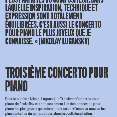
LAQUELLE INSPIRATION, TECHNIQUE ET
EXPRESSION SONT TOTALEMENT
ÉQUILIBRÉES. C'EST AUSSI LE CONCERTO
POUR PIANO LE PLUS JOYEUX QUE JE
CONNAISSE. » (NIKOLAY LUGANSKY)
TROISIÈME CONCERTO POUR
PIANO
Pour le pianiste Nikolai Luganski, le Troisième Concerto pour
piano de Prokofiev est non seulement l’un des concertos pour
piano les plus joyeux qui soient, mais aussi
« l’une des œuvres les
plus parfaites du compositeur, dans laquelle inspiration,