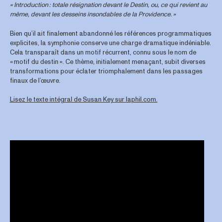
« Introduction : totale résignation devant le Destin, ou, ce qui revient au
même, devant les desseins insondables de la Providence. »
Bien qu’il ait finalement abandonné les références programmatiques
explicites, la symphonie conserve une charge dramatique indéniable.
Cela transparaît dans un motif récurrent, connu sous le nom de
« motif du destin ». Ce thème, initialement menaçant, subit diverses
transformations pour éclater triomphalement dans les passages
finaux de l’œuvre.
Lisez le texte intégral de Susan Key sur laphil.com.