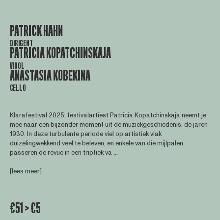
PATRICK HAHN
DIRIGENT
PATRICIA KOPATCHINSKAJA
VIOOL
ANASTASIA KOBEKINA
CELLO
Klarafestival 2025: festivalartiest Patricia Kopatchinskaja neemt je
mee naar een bijzonder moment uit de muziekgeschiedenis: de jaren
1930. In deze turbulente periode viel op artistiek vlak
duizelingwekkend veel te beleven, en enkele van die mijlpalen
passeren de revue in een triptiek va ...
[lees meer]
€51 > €5