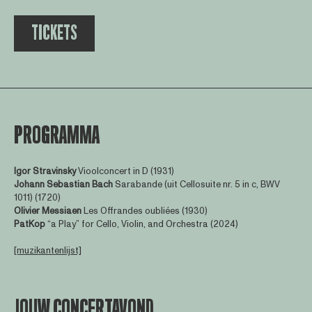
TICKETS
PROGRAMMA
Igor Stravinsky
Vioolconcert in D (1931)
Johann Sebastian Bach
Sarabande (uit Cellosuite nr. 5 in c, BWV
1011) (1720)
Olivier Messiaen
Les Offrandes oubliées (1930)
PatKop
“a Play” for Cello, Violin, and Orchestra (2024)
[muzikantenlijst]
JOUW CONCERTAVOND