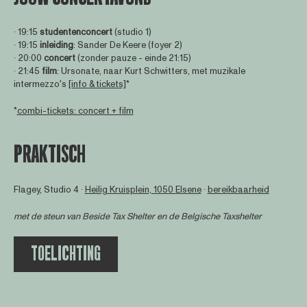
∙ 19:15
studentenconcert
(studio 1)
∙ 19:15
inleiding
: Sander De Keere (foyer 2)
∙ 20:00
concert
(zonder pauze - einde 21:15)
∙ 21:45
film
: Ursonate, naar Kurt Schwitters, met muzikale
intermezzo's
[info & tickets]
*
*
combi-tickets: concert + film
PRAKTISCH
Flagey, Studio 4 ∙
Heilig Kruisplein, 1050 Elsene
∙
bereikbaarheid
met de steun van
Beside Tax Shelter
en de Belgische Taxshelter
TOELICHTING