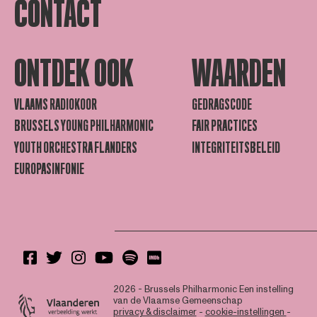
CONTACT
ONTDEK OOK
WAARDEN
VLAAMS RADIOKOOR
GEDRAGSCODE
BRUSSELS YOUNG PHILHARMONIC
FAIR PRACTICES
YOUTH ORCHESTRA FLANDERS
INTEGRITEITSBELEID
EUROPASINFONIE
2026 - Brussels Philharmonic
Een instelling
van de Vlaamse Gemeenschap
privacy & disclaimer
-
cookie-instellingen
-