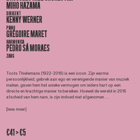
MIHO HAZAMA
DIRIGENT
KENNY WERNER
PIANO
GRÉGOIRE MARET
HARMONICA
PEDRO SÁ MORAES
ZANG
Toots Thielemans (1922-2016) is een icoon. Zijn warme
persoonlijkheid, gebrek aan ego en verenigende manier van muziek
maken, gaven hem het unieke vermogen om ieders hart op een
directe en krachtige manier te bereiken. Hoewel de wereld in 2016
afscheid van hem nam, is zijn invloed niet afgenomen. ...
[lees meer]
€41 > €5