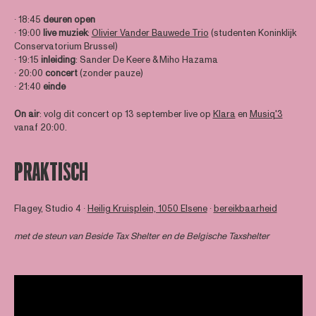
∙ 18:45
deuren open
∙ 19:00
live muziek
:
Olivier Vander Bauwede Trio
(studenten Koninklijk
Conservatorium Brussel)
∙ 19:15
inleiding
: Sander De Keere & Miho Hazama
∙ 20:00
concert
(zonder pauze)
∙ 21:40
einde
On air
: volg dit concert op 13 september live op
Klara
en
Musiq'3
vanaf 20:00.
PRAKTISCH
Flagey, Studio 4 ∙
Heilig Kruisplein, 1050 Elsene
∙
bereikbaarheid
met de steun van
Beside Tax Shelter
en de Belgische Taxshelter