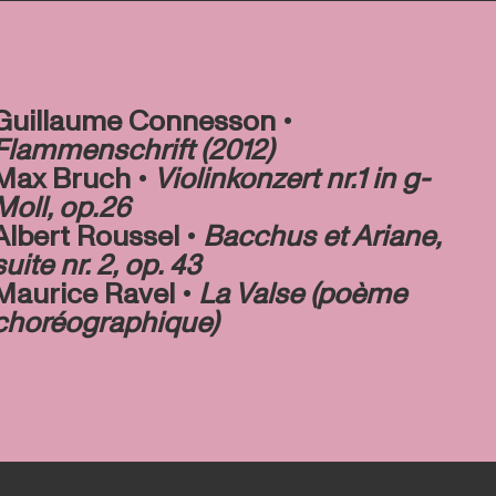
Guillaume Connesson •
Flammenschrift (2012)
Max Bruch •
Violinkonzert nr.1 in g-
Moll, op.26
Albert Roussel •
Bacchus et Ariane,
suite nr. 2, op. 43
Maurice Ravel •
La Valse (poème
choréographique)