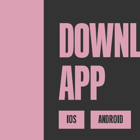
DOWN
APP
IOS
ANDROID