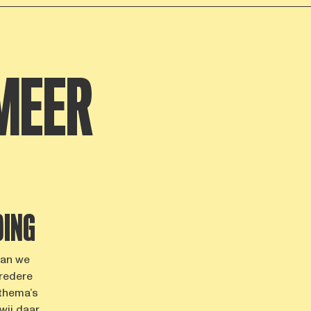
MEER
DING
aan we
bredere
thema’s
wij daar