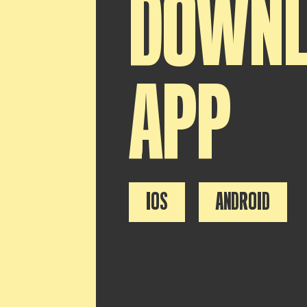
DOWN
APP
IOS
ANDROID