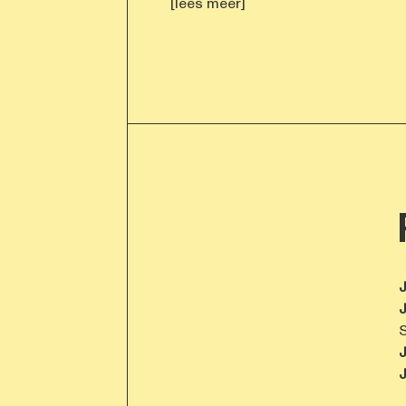
[lees meer]
J
J
S
J