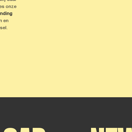
ees onze
inding
n en
sel.