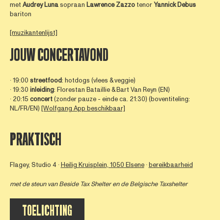
met
Audrey
Luna
sopraan
Lawrence
Zazzo
tenor
Yannick
Debus
bariton
[muzikantenlijst]
JOUW CONCERTAVOND
∙ 19:00
streetfood
: hotdogs (vlees & veggie)
∙ 19:30
inleiding
: Florestan Bataillie & Bart Van Reyn (EN)
∙ 20:15
concert
(zonder pauze - einde ca. 21:30) (boventiteling:
NL/FR/EN)
[Wolfgang App beschikbaar]
PRAKTISCH
Flagey, Studio 4 ∙
Heilig Kruisplein, 1050 Elsene
∙
bereikbaarheid
met de steun van
Beside Tax Shelter
en de Belgische Taxshelter
TOELICHTING