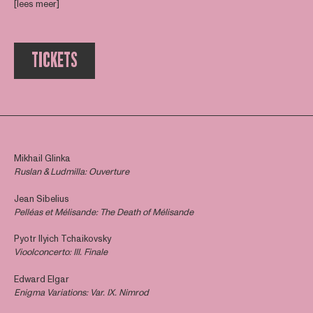
[lees meer]
TICKETS
Mikhail Glinka
Ruslan & Ludmilla: Ouverture
Jean Sibelius
Pelléas et Mélisande:
The Death of Mélisande
Pyotr Ilyich Tchaikovsky
Vioolconcerto: III. Finale
Edward Elgar
Enigma Variations: Var. IX. Nimrod