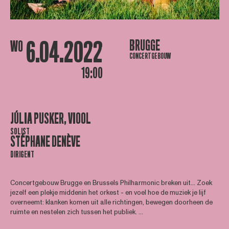
6.04.2022
BRUGGE
WO
CONCERTGEBOUW
19:00
JÚLIA PUSKER, VIOOL
SOLIST
STÉPHANE DENÈVE
DIRIGENT
Concertgebouw Brugge en Brussels Philharmonic breken uit... Zoek
jezelf een plekje middenin het orkest - en voel hoe de muziek je lijf
overneemt: klanken komen uit alle richtingen, bewegen doorheen de
ruimte en nestelen zich tussen het publiek. ...