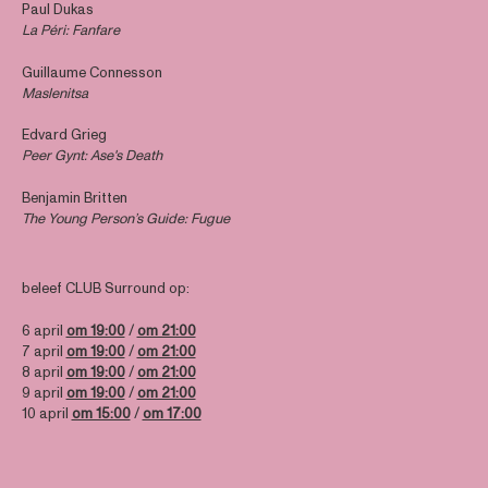
Paul Dukas
La Péri: Fanfare
Guillaume Connesson
Maslenitsa
Edvard Grieg
Peer Gynt: Ase's Death
Benjamin Britten
The Young Person’s Guide: Fugue
beleef CLUB Surround op:
6 april
om 19:00
/
om 21:00
7 april
om 19:00
/
om 21:00
8 april
om 19:00
/
om 21:00
9 april
om 19:00
/
om 21:00
10 april
om 15:00
/
om 17:00