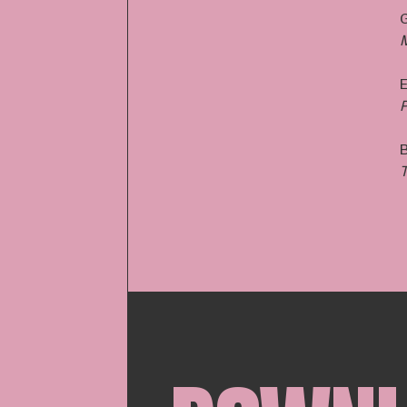
M
E
P
B
T