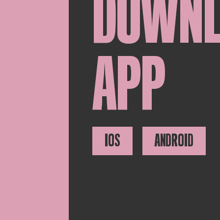
DOWN
APP
IOS
ANDROID