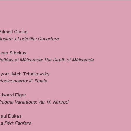
ikhail Glinka
uslan & Ludmilla: Ouverture
ean Sibelius
elléas et Mélisande:
The Death of Mélisande
yotr Ilyich Tchaikovsky
ioolconcerto: III. Finale
dward Elgar
nigma Variations: Var. IX. Nimrod
aul Dukas
a Péri: Fanfare