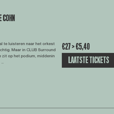
E COHN
al te luisteren naar het orkest
€27 > €5,40
rachtig. Maar in CLUB Surround
Je zit op het podium, middenin
LAATSTE TICKETS
...