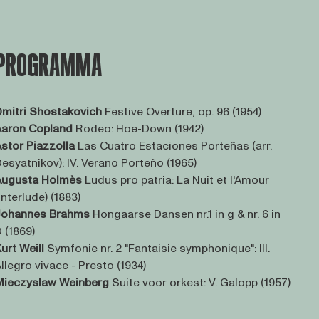
PROGRAMMA
mitri Shostakovich
Festive Overture, op. 96 (1954)
Aaron Copland
Rodeo: Hoe-Down (1942)
stor Piazzolla
Las Cuatro Estaciones Porteñas (arr.
esyatnikov): IV. Verano Porteño (1965)
Augusta Holmès
Ludus pro patria: La Nuit et l'Amour
Interlude) (1883)
Johannes Brahms
Hongaarse Dansen nr.1 in g & nr. 6 in
 (1869)
urt Weill
Symfonie nr. 2 "Fantaisie symphonique": III.
llegro vivace - Presto (1934)
Mieczyslaw Weinberg
Suite voor orkest: V. Galopp (1957)