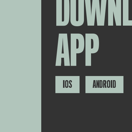
DOWN
APP
IOS
ANDROID