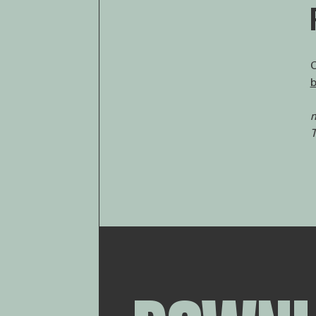
b
m
T