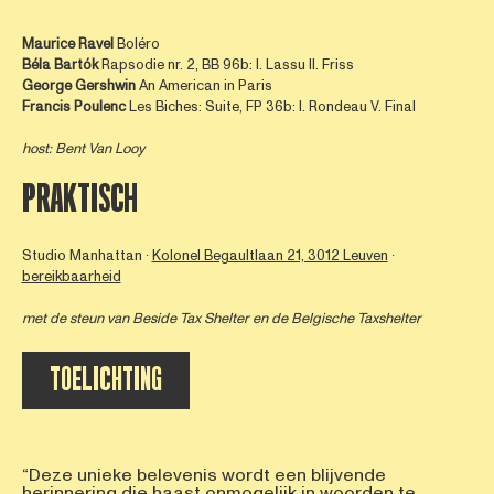
Maurice Ravel
Boléro
Béla Bartók
Rapsodie nr. 2, BB 96b: I. Lassu II. Friss
George Gershwin
An American in Paris
Francis Poulenc
Les Biches: Suite, FP 36b: I. Rondeau V. Final
host: Bent Van Looy
PRAKTISCH
Studio Manhattan ∙
Kolonel Begaultlaan 21, 3012 Leuven
∙
bereikbaarheid
met de steun van
Beside Tax Shelter
en de Belgische Taxshelter
TOELICHTING
“Deze unieke belevenis wordt een blijvende
herinnering die haast onmogelijk in woorden te