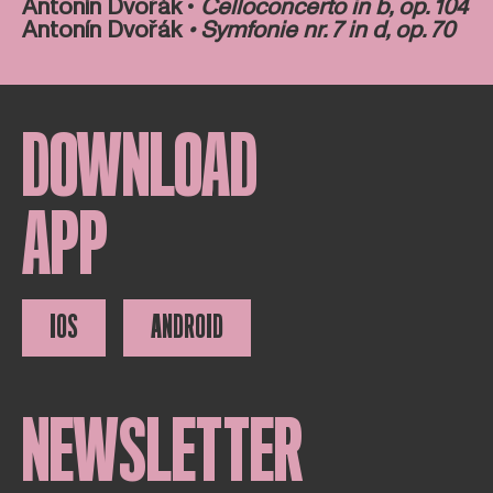
Antonín Dvořák •
Celloconcerto in b, op. 104
Antonín Dvořák
• Symfonie nr. 7 in d, op. 70
DOWNLOAD
APP
IOS
ANDROID
NEWSLETTER