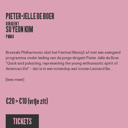
PIETER-JELLE DE BOER
DIRIGENT
SU YEON KIM
PIANO
Brussels Philharmonic sluit het Festival Musiq3 af met een swingend
programma onder leiding van de jonge dirigent Pieter Jelle de Boer.
"Quick and pulsating, representing the young enthusiastic spirit of
American life" - dat is in een notendop wat iconen Leonard Be ...
[lees meer]
€20 > €10 (vrije zit)
TICKETS