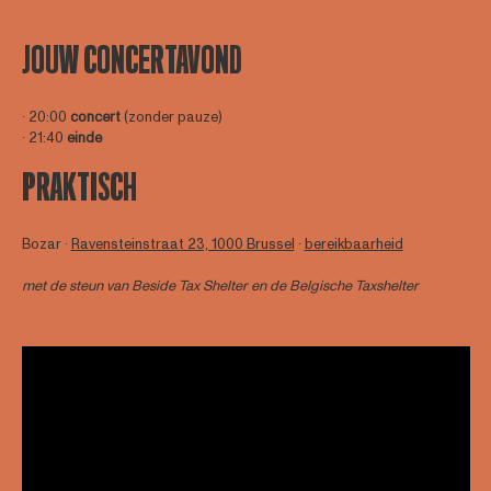
JOUW CONCERTAVOND
∙ 20:00
concert
(zonder pauze)
∙ 21:40
einde
PRAKTISCH
Bozar ∙
Ravensteinstraat 23, 1000 Brussel
∙
bereikbaarheid
met de steun van
Beside Tax Shelter
en de Belgische Taxshelter