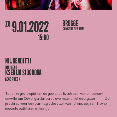
9.01.2022
BRUGGE
ZO
CONCERTGEBOUW
15:00
NIL VENDITTI
DIRIGENT
KSENIJA SIDOROVA
ACCORDEON
Tot onze grote spijt kan de geplande livestream van dit concert
omwille van Covid-gerelateerde overmacht niet doorgaan. ----- Zet
je schrap voor een een magische start van het nieuwe jaar! Trek je
mooiste outfit aan en laat j ...