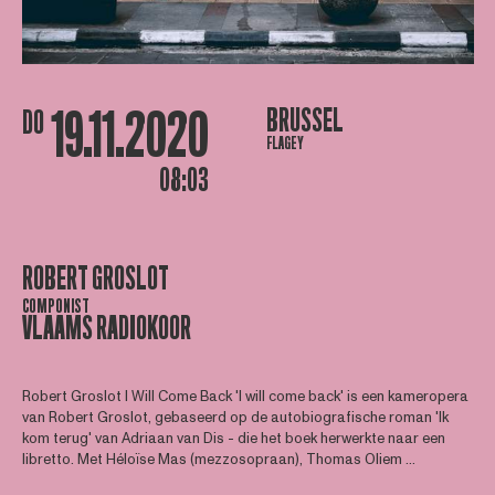
19.11.2020
BRUSSEL
DO
FLAGEY
08:03
ROBERT GROSLOT
COMPONIST
VLAAMS RADIOKOOR
Robert Groslot I Will Come Back 'I will come back' is een kameropera
van Robert Groslot, gebaseerd op de autobiografische roman 'Ik
kom terug' van Adriaan van Dis - die het boek herwerkte naar een
libretto. Met Héloïse Mas (mezzosopraan), Thomas Oliem ...