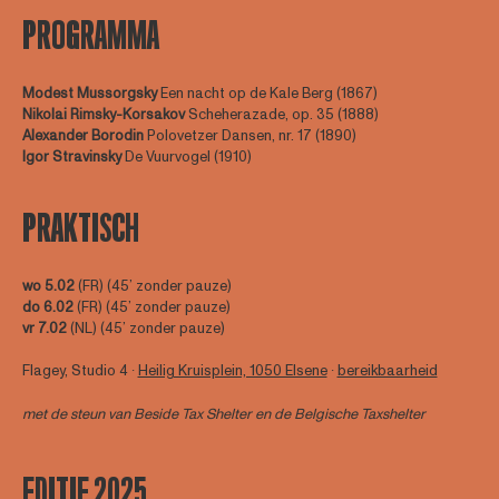
PROGRAMMA
Modest Mussorgsky
Een nacht op de Kale Berg (1867)
Nikolai Rimsky-Korsakov
Scheherazade, op. 35 (1888)
Alexander Borodin
Polovetzer Dansen, nr. 17 (1890)
Igor
Stravinsky
De Vuurvogel (1910)
PRAKTISCH
wo 5.02
(FR) (45’ zonder pauze)
do 6.02
(FR) (45’ zonder pauze)
vr 7.02
(NL) (45’ zonder pauze)
Flagey, Studio 4 ∙
Heilig Kruisplein, 1050 Elsene
∙
bereikbaarheid
met de steun van
Beside Tax Shelter
en de Belgische Taxshelter
EDITIE 2025