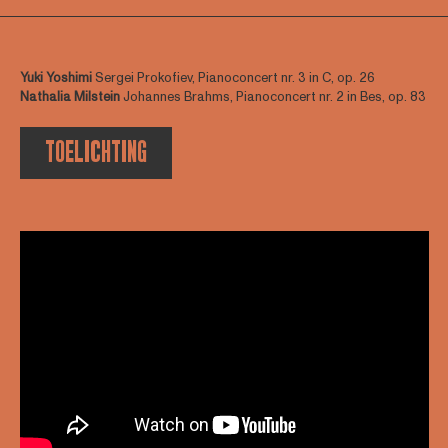
Yuki Yoshimi
Sergei Prokofiev, Pianoconcert nr. 3 in C, op. 26
Nathalia Milstein
Johannes Brahms, Pianoconcert nr. 2 in Bes, op. 83
TOELICHTING