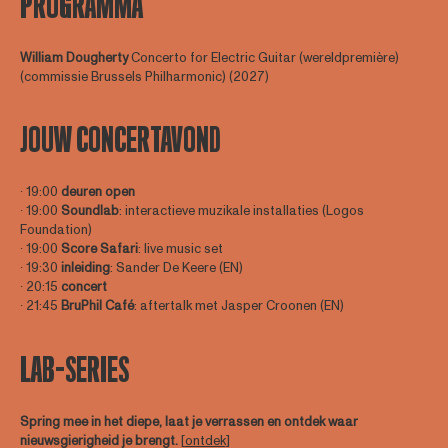
PROGRAMMA
William Dougherty
Concerto for Electric Guitar (wereldpremière)
(commissie Brussels Philharmonic) (2027)
JOUW CONCERTAVOND
∙ 19:00
deuren open
∙ 19:00
Soundlab
: interactieve muzikale installaties (Logos
Foundation)
∙ 19:00
Score Safari
: live music set
∙ 19:30
inleiding
: Sander De Keere (EN)
∙ 20:15
concert
∙ 21:45
BruPhil Café
: aftertalk met Jasper Croonen (EN)
LAB-SERIES
Spring mee in het diepe, laat je verrassen en ontdek waar
nieuwsgierigheid je brengt.
[
ontdek
]