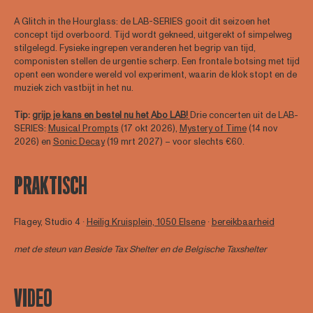
A Glitch in the Hourglass: de LAB-SERIES gooit dit seizoen het
concept tijd overboord. Tijd wordt gekneed, uitgerekt of simpelweg
stilgelegd. Fysieke ingrepen veranderen het begrip van tijd,
componisten stellen de urgentie scherp. Een frontale botsing met tijd
opent een wondere wereld vol experiment, waarin de klok stopt en de
muziek zich vastbijt in het nu.
Tip:
grijp je kans en bestel nu het Abo LAB!
Drie concerten uit de LAB-
SERIES:
Musical Prompts
(17 okt 2026),
Mystery of Time
(14 nov
2026) en
Sonic Decay
(19 mrt 2027) – voor slechts €60.
PRAKTISCH
Flagey, Studio 4 ∙
Heilig Kruisplein, 1050 Elsene
∙
bereikbaarheid
met de steun van
Beside Tax Shelter
en de Belgische Taxshelter
VIDEO