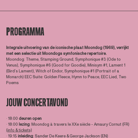
PROGRAMMA
Integrale uitvoering van de iconische plaat Moondog (1969), verrijkt
met een selectie uit Moondogs symfonische repertoire.
Moondog: Theme, Stamping Ground, Symphonique #3 (Ode to
Venus), Symphonique #6 (Good for Goodie), Minisym #1, Lament 1
(Bird’s Lament), Witch of Endor, Symphonique #1 (Portrait of a
Monarch) EEC Suite: Golden Fleece, Hymn to Peace, EEC Lied, Two
Poems
JOUW CONCERTAVOND
∙ 18:00
deuren open
∙ 18:00
lezing
: Moondog à travers le XXe siècle - Amaury Cornut (FR)
(info & tickets)
∙ 19:15
inleiding
: Sander De Keere & George Jackson (EN)