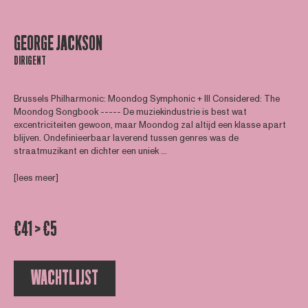
GEORGE JACKSON
DIRIGENT
Brussels Philharmonic: Moondog Symphonic + Ill Considered: The
Moondog Songbook ----- De muziekindustrie is best wat
excentriciteiten gewoon, maar Moondog zal altijd een klasse apart
blijven. Ondefinieerbaar laverend tussen genres was de
straatmuzikant en dichter een uniek ...
[lees meer]
€41 > €5
WACHTLIJST