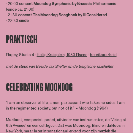
∙ 20:00
concert Moondog Symphonic by Brussels Philharmonic
(einde ca. 21:00)
∙ 21:30
concert The Moondog Songbook by Ill Considered
∙ 22:30
einde
PRAKTISCH
Flagey, Studio 4 ∙
Heilig Kruisplein, 1050 Elsene
∙
bereikbaarheid
met de steun van
Beside Tax Shelter
en de Belgische Taxshelter
CELEBRATING MOONDOG
“I am an observer of life, a non-participant who takes no sides. I am
in the regimented society, but not of it.” – Moondog (1964)
Muzikant, componist, poëet, uitvinder van instrumenten, de ‘Viking of
6th Avenue’ en een cultfiguur. Dat was Moondog. Blind en dakloos in
New York, maar later internationaal erkend voor zijn muziek die