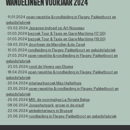
WANDELINGEN VOORJAAR 2024
∙ 11.01.2024
open repetitie & rondleiding in Flagey: Pakketboot en
geluidsfabriek
∙ 03.02.2024
Japanse invloed op Art Nouveau
∙ 01.03.2024
bezoek Tour & Taxis en Gare Maritime (17:00)
∙ 01.03.2024
bezoek Tour & Taxis en Gare Maritime (19:00)
∙ 09.03.2024
doorheen de Marollen & de Zavel
∙ 10.03.2024
rondleiding in Flagey: Pakketboot en geluidsfabriek
∙ 21.03.2024
open repetitie & rondleiding in Flagey: Pakketboot en
geluidsfabriek
∙ 23.03.2024
rond de Vijvers van Elsene
∙ 18.04.2024
open repetitie & rondleiding in Flagey: Pakketboot en
geluidsfabriek
∙ 20.04.2024
interieurbezoek Max Hallethuis
∙ 23.05.2024
open repetitie & rondleiding in Flagey: Pakketboot en
geluidsfabriek
∙ 25.05.2024
MIX: de voormalige La Royale Belge
∙ 08.06.2024
Josaphatpark: groen in de stad!
∙ 22.06.2024
winkelinterieurs in Brussel
∙ 23.06.2024
rondleiding in Flagey: Pakketboot en geluidsfabriek