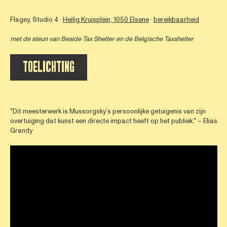
Flagey, Studio 4 ∙
Heilig Kruisplein, 1050 Elsene
∙
bereikbaarheid
met de steun van
Beside Tax Shelter
en de Belgische Taxshelter
TOELICHTING
"Dit meesterwerk is Mussorgsky’s persoonlijke getuigenis van zijn
overtuiging dat kunst een directe impact heeft op het publiek." – Elias
Grandy