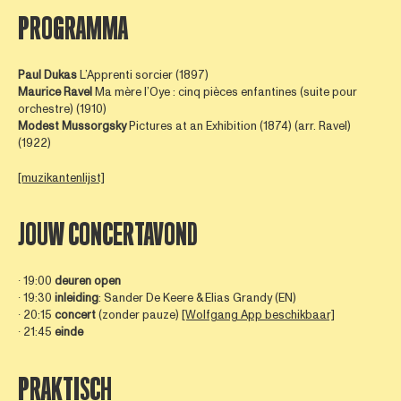
PROGRAMMA
Paul Dukas
L’Apprenti sorcier (1897)
Maurice Ravel
Ma mère l’Oye : cinq pièces enfantines (suite pour
orchestre) (1910)
Modest Mussorgsky
Pictures at an Exhibition (1874) (arr. Ravel)
(1922)
[muzikantenlijst]
JOUW CONCERTAVOND
∙ 19:00
deuren open
∙ 19:30
inleiding
: Sander De Keere & Elias Grandy (EN)
∙ 20:15
concert
(zonder pauze)
[Wolfgang App beschikbaar]
∙ 21:45
einde
PRAKTISCH