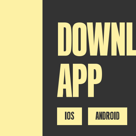
DOWN
APP
IOS
ANDROID