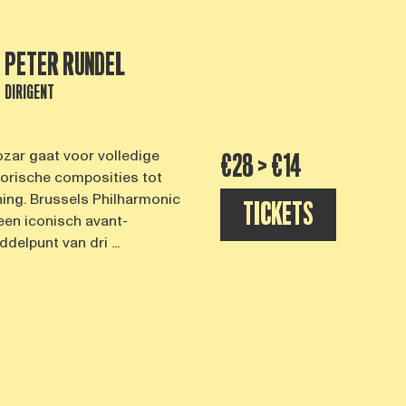
PETER RUNDEL
DIRIGENT
ozar gaat voor volledige
€28 > €14
torische composities tot
ing. Brussels Philharmonic
TICKETS
en iconisch avant-
delpunt van dri ...