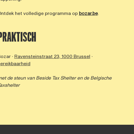
ntdek het volledige programma op
bozar.be
.
PRAKTISCH
ozar ∙
Ravensteinstraat 23, 1000 Brussel
∙
ereikbaarheid
et de steun van
Beside Tax Shelter
en de Belgische
axshelter