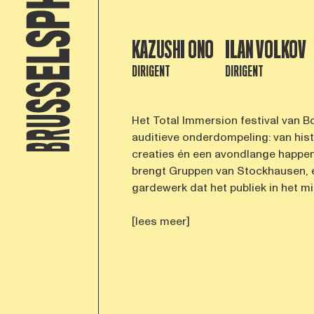
KAZUSHI ONO
ILAN VOLKOV
DIRIGENT
DIRIGENT
Het Total Immersion festival van B
auditieve onderdompeling: van his
creaties én een avondlange happen
brengt Gruppen van Stockhausen, e
gardewerk dat het publiek in het mid
[lees meer]