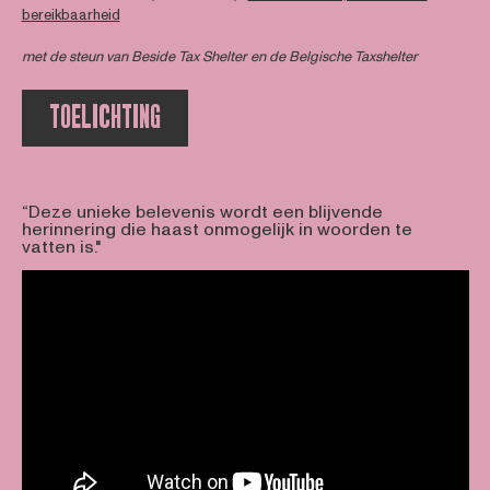
bereikbaarheid
met de steun van
Beside Tax Shelter
en de Belgische Taxshelter
TOELICHTING
“Deze unieke belevenis wordt een blijvende
herinnering die haast onmogelijk in woorden te
vatten is."