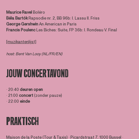
Maurice Ravel
Boléro
Béla Bartók
Rapsodie nr. 2, BB 96b: I. Lassu II. Friss
George Gershwin
An American in Paris
Francis Poulenc
Les Biches: Suite, FP 36b: I. Rondeau V. Final
[muzikantenlijst]
host: Bent Van Looy (NL/FR/EN)
JOUW CONCERTAVOND
∙ 20:40
deuren open
∙ 21:00
concert
(zonder pauze)
∙ 22:00
einde
PRAKTISCH
Maison de la Poste (Tour & Taxis) ∙
Picardstraat 7, 1000 Bussel
∙