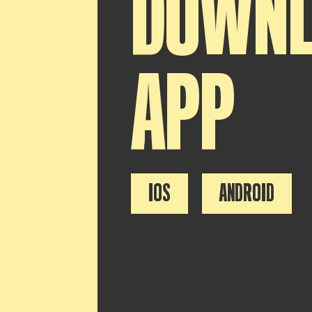
DOWN
APP
IOS
ANDROID