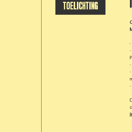
TOELICHTING
O
M
∙
∙
P
∙
∙
∙
D
i