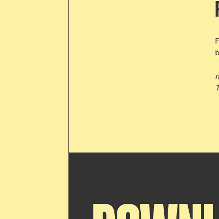
F
b
m
T