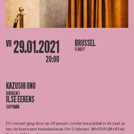
29.01.2021
BRUSSEL
VR
FLAGEY
20:00
KAZUSHI ONO
DIRIGENT
ILSE EERENS
SOPRAAN
Dit concert ging door op 29 januari zonder live publiek in de zaal: je
kan de livestream herbeluisteren t/m 5 februari. &#x1f39f;️&#x1f3ab;