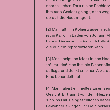
einer Feder gekitzelt. – Träumt von
schrecklichen Tortur; eine Pechlarv
ihm aufs Gesicht gelegt, dann weg
so daß die Haut mitgeht.
[2] Man läßt ihn Kölnerwasser riech
ist in Kairo im Laden von Johann M
Farina. Daran schließen sich tolle 
die er nicht reproduzieren kann.
[3] Man kneipt ihn leicht in den Nac
träumt, daß man ihm ein Blasenpfla
auflegt, und denkt an einen Arzt, de
Kind behandelt hat.
[4] Man nähert ein heißes Eisen se
Gesicht. Er träumt von den »Heizer
sich ins Haus eingeschlichen habe
Bewohner zwingen, ihr Geld herau