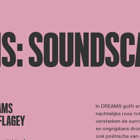
S: SOUNDSC
AMS
In DREAMS golft en
nachtelijke roes t
 FLAGEY
versterken de surr
en ongrijpbare dr
ook poëtische van 