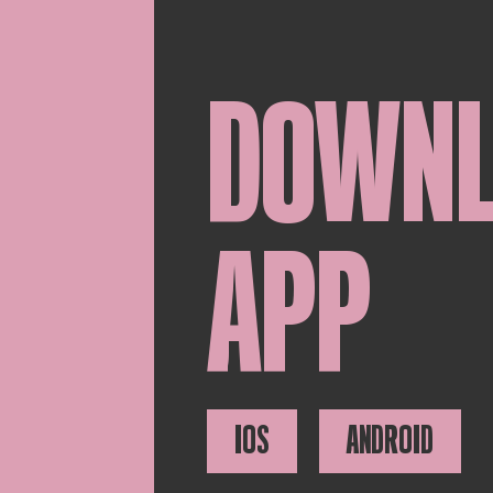
DOWN
APP
IOS
ANDROID