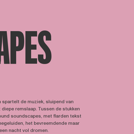
APES
 spartelt de muziek, sluipend van
ot diepe remslaap. Tussen de stukken
ound soundscapes, met flarden tekst
onegeluiden, het bevreemdende maar
een nacht vol dromen.