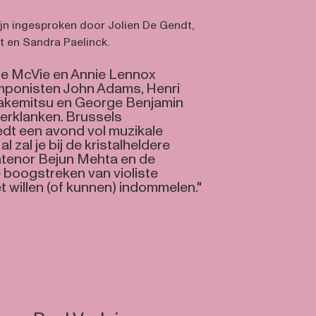
n ingesproken door Jolien De Gendt,
t en Sandra Paelinck.
ine McVie en Annie Lennox
ponisten John Adams, Henri
 Takemitsu en George Benjamin
erklanken. Brussels
edt een avond vol muzikale
l zal je bij de kristalheldere
atenor Bejun Mehta en de
ge boogstreken van violiste
t willen (of kunnen) indommelen."