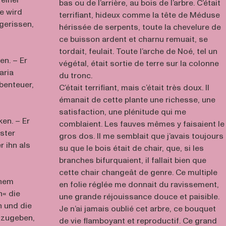
 einer
bas ou de l’arrière, au bois de l’arbre. C’était
e wird
terrifiant, hideux comme la tête de Méduse
gerissen,
hérissée de serpents, toute la chevelure de
ce buisson ardent et charnu remuait, se
tordait, feulait. Toute l’arche de Noé, tel un
en. – Er
végétal, était sortie de terre sur la colonne
aria
du tronc.
Abenteuer,
C’était terrifiant, mais c’était très doux. Il
émanait de cette plante une richesse, une
satisfaction, une plénitude qui me
ken. – Er
comblaient. Les fauves mêmes y faisaient le
ster
gros dos. Il me semblait que j’avais toujours
r ihn als
su que le bois était de chair, que, si les
branches bifurquaient, il fallait bien que
cette chair changeât de genre. Ce multiple
inem
en folie réglée me donnait du ravissement,
n« die
une grande réjouissance douce et paisible.
n und die
Je n’ai jamais oublié cet arbre, ce bouquet
szugeben,
de vie flamboyant et reproductif. Ce grand