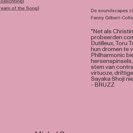
oelichting
]
Dream of the Song
]
De soundscapes zij
Fanny Gilbert-Colle
"Net als Christ
probeerden com
Dutilleux, Toru
hun dromen te v
Philharmonic bi
hersenspinsels, a
stem van contr
virtuoze, drifti
Sayaka Shoji nie
- BRUZZ