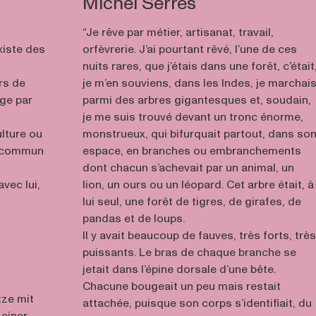
Michel Serres
“Je rêve par métier, artisanat, travail,
existe des
orfèvrerie. J’ai pourtant rêvé, l’une de ces
nuits rares, que j’étais dans une forêt, c’était
rs de
je m’en souviens, dans les Indes, je marchai
ge par
parmi des arbres gigantesques et, soudain,
je me suis trouvé devant un tronc énorme,
ulture ou
monstrueux, qui bifurquait partout, dans so
n commun
espace, en branches ou embranchements
dont chacun s’achevait par un animal, un
vec lui,
lion, un ours ou un léopard. Cet arbre était, à
lui seul, une forêt de tigres, de girafes, de
pandas et de loups.
Il y avait beaucoup de fauves, très forts, trè
puissants. Le bras de chaque branche se
jetait dans l’épine dorsale d’une bête.
Chacune bougeait un peu mais restait
tze mit
attachée, puisque son corps s’identifiait, du