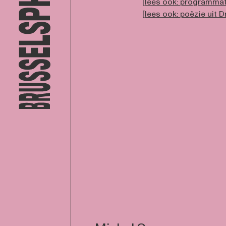
[
lees ook: programmat
[
lees ook: poëzie uit 