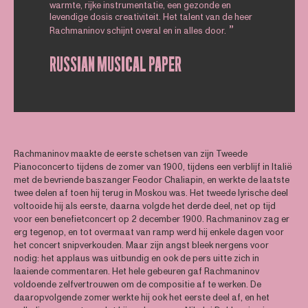
warmte, rijke instrumentatie, een gezonde en
levendige dosis creativiteit. Het talent van de heer
Rachmaninov schijnt overal en in alles door.
RUSSIAN MUSICAL PAPER
Rachmaninov maakte de eerste schetsen van zijn Tweede
Pianoconcerto tijdens de zomer van 1900, tijdens een verblijf in Italië
met de bevriende baszanger Feodor Chaliapin, en werkte de laatste
twee delen af toen hij terug in Moskou was. Het tweede lyrische deel
voltooide hij als eerste, daarna volgde het derde deel, net op tijd
voor een benefietconcert op 2 december 1900. Rachmaninov zag er
erg tegenop, en tot overmaat van ramp werd hij enkele dagen voor
het concert snipverkouden. Maar zijn angst bleek nergens voor
nodig: het applaus was uitbundig en ook de pers uitte zich in
laaiende commentaren. Het hele gebeuren gaf Rachmaninov
voldoende zelfvertrouwen om de compositie af te werken. De
daaropvolgende zomer werkte hij ook het eerste deel af, en het