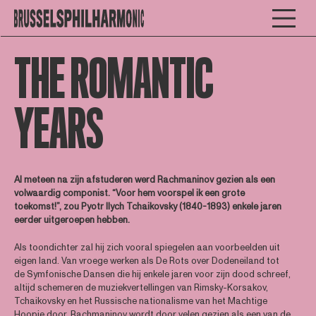
THE ROMANTIC
YEARS
Al meteen na zijn afstuderen werd Rachmaninov gezien als een
volwaardig componist. “Voor hem voorspel ik een grote
toekomst!”, zou Pyotr Ilych Tchaikovsky (1840-1893) enkele jaren
eerder uitgeroepen hebben.
Als toondichter zal hij zich vooral spiegelen aan voorbeelden uit
eigen land. Van vroege werken als De Rots over Dodeneiland tot
de Symfonische Dansen die hij enkele jaren voor zijn dood schreef,
altijd schemeren de muziekvertellingen van Rimsky-Korsakov,
Tchaikovsky en het Russische nationalisme van het Machtige
Hoopje door. Rachmaninov wordt door velen gezien als een van de