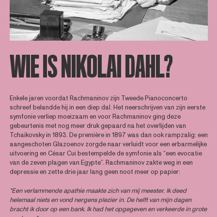
WIE IS NIKOLAI DAHL?
Enkele jaren voordat Rachmaninov zijn Tweede Pianoconcerto
schreef belandde hij in een diep dal. Het neerschrijven van zijn eerste
symfonie verliep moeizaam en voor Rachmaninov ging deze
gebeurtenis met nog meer druk gepaard na het overlijden van
Tchaikovsky in 1893. De première in 1897 was dan ook rampzalig: een
aangeschoten Glazoenov zorgde naar verluidt voor een erbarmelijke
uitvoering en César Cui bestempelde de symfonie als “een evocatie
van de zeven plagen van Egypte”. Rachmaninov zakte weg in een
depressie en zette drie jaar lang geen noot meer op papier:
"Een verlammende apathie maakte zich van mij meester. Ik deed
helemaal niets en vond nergens plezier in. De helft van mijn dagen
bracht ik door op een bank. Ik had het opgegeven en verkeerde in grote