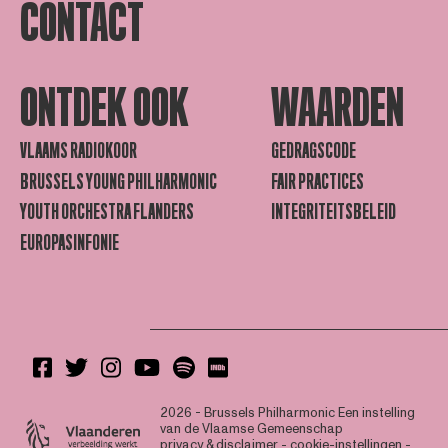
CONTACT
ONTDEK OOK
WAARDEN
VLAAMS RADIOKOOR
GEDRAGSCODE
BRUSSELS YOUNG PHILHARMONIC
FAIR PRACTICES
YOUTH ORCHESTRA FLANDERS
INTEGRITEITSBELEID
EUROPASINFONIE
2026 - Brussels Philharmonic
Een instelling
van de Vlaamse Gemeenschap
privacy & disclaimer
-
cookie-instellingen
-