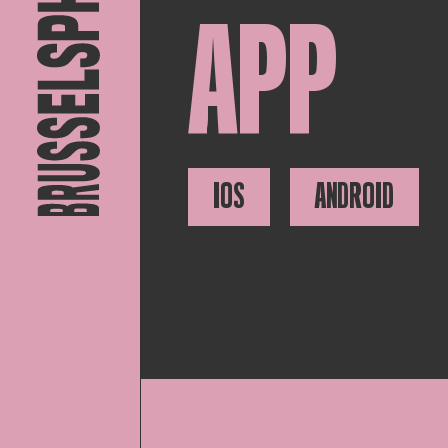
APP
IOS
ANDROID