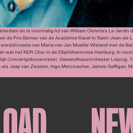
rdam en is voormalig lid van William Christie’s Le Jardin de
 en de Prix Bernac van de Académie Ravel in Saint-Jean-de-Lu
de wereldcreatie van Maria van Jan Mueller Wieland met de
iah met het NDR Chor in de Elbphilharmonie Hamburg. In recit
lijk Concertgebouworkest, Gewandhausorchester Leipzig, To
 als Jaap van Zweden, Ingo Metzmacher, James Gaffigan, M
LOAD
NE