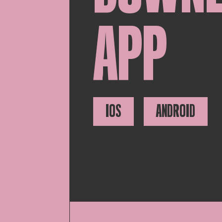
APP
IOS
ANDROID