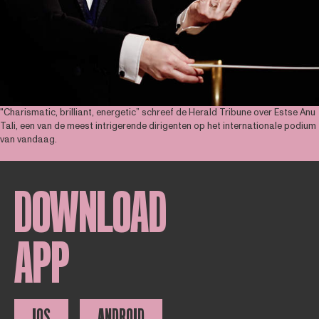
"Charismatic, brilliant, energetic” schreef de Herald Tribune over Estse Anu
Tali, een van de meest intrigerende dirigenten op het internationale podium
van vandaag.
DOWNLOAD
APP
IOS
ANDROID