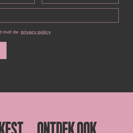
d met de
privacy policy
KEST
ONTDEK OOK