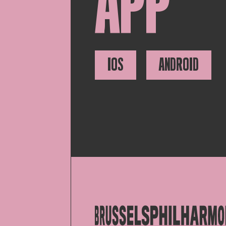
APP
IOS
ANDROID