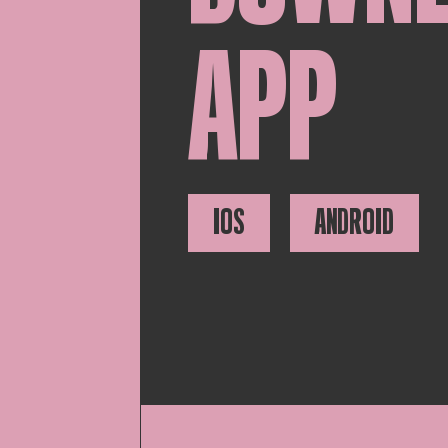
APP
IOS
ANDROID