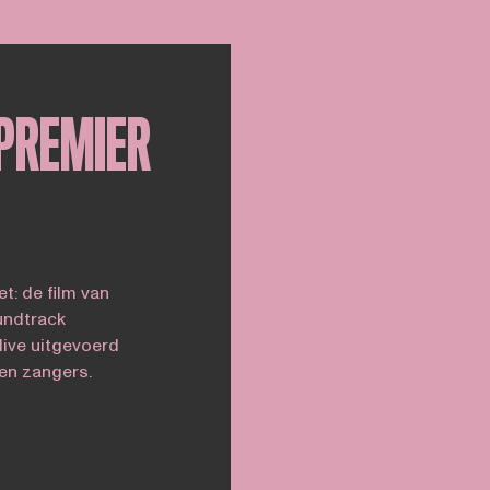
PREMIER
t: de film van
undtrack
ive uitgevoerd
en zangers.