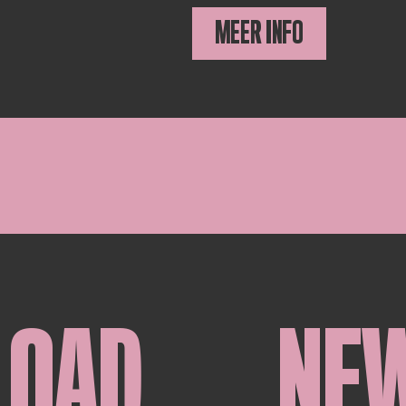
MEER INFO
LOAD
NE