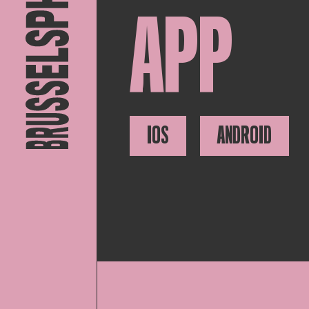
APP
IOS
ANDROID