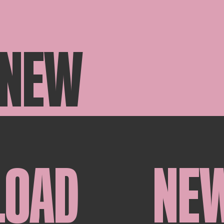
 NEW
LOAD
NE