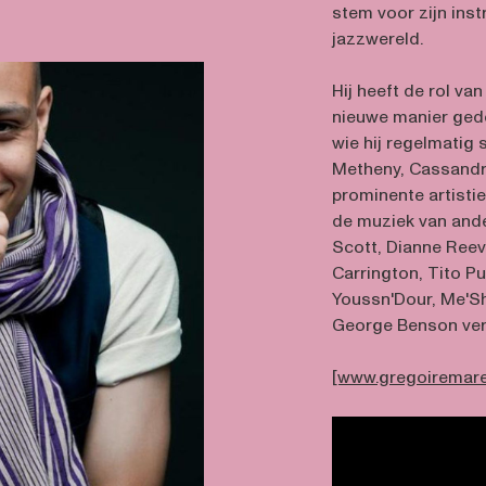
stem voor zijn ins
jazzwereld.
Hij heeft de rol va
nieuwe manier gede
wie hij regelmatig
Metheny, Cassandra
prominente artisti
de muziek van ande
Scott, Dianne Reev
Carrington, Tito Pue
Youssn'Dour, Me'Sh
George Benson verri
[www.gregoiremare