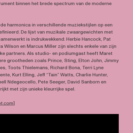
trument binnen het brede spectrum van de moderne
n de harmonica in verschillende muziekstijlen op een
finieerd. De lijst van muzikale zwaargewichten met
 samenwerkt is indrukwekkend: Herbie Hancock, Pat
 Wilson en Marcus Miller zijn slechts enkele van zijn
eke partners. Als studio- en podiumgast heeft Maret
re grootheden zoals Prince, Sting, Elton John, Jimmy
es, Toots Thielemans, Richard Bona, Terri Lyne
nte, Kurt Elling, Jeff “Tain” Watts, Charlie Hunter,
ell Ndegeocello, Pete Seeger, David Sanborn en
jkt met zijn unieke kleurrijke spel.
t.com]