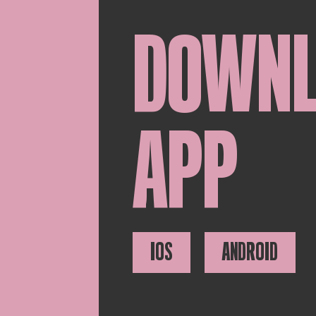
DOWN
APP
IOS
ANDROID