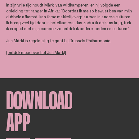
In zijn vrije tijd houdt Märkl van wildkamperen, en hij volgde een
opleiding tot ranger in Afrika: "Doordat ik me zo bewust ben van mijn
dubbele afkomst, kan ik me makkelijk verplaatsen in andere culturen.
Ik breng veel tijd door in hotelkamers, dus zodra ik de kans krijg, trek
ik eropuit met mijn camper: zo ontdek ik andere landen en culturen."
Jun Märkl is regelmatig te gast bij Brussels Philharmonic.
[ontdek meer over het Jun Märkl]
DOWNLOAD
APP