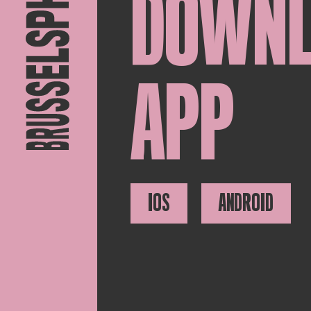
DOWN
APP
IOS
ANDROID